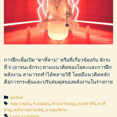
การฝึกเพื่อเปิด “ตาที่สาม” หรือที่เกี่ยวข้องกับ จักระ
ที่ 6 (อาจนะจักระ) ตามแนวคิดของโยคะและการฝึก
พลังงาน สามารถทำได้หลายวิธี โดยมีแนวคิดหลัก
คือการกระตุ้นและปรับสมดุลของพลังงานในร่างกาย
Categories
spiritual
Tags
Ajna Chakra
,
Kundalini
,
Sexual Energy
,
กุณฑาลินี
,
ตาที่
สาม
,
พลังงานทางเพศ
,
อาจนะจักระ
Leave a comment