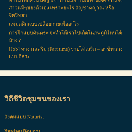
ทำไมโดยส่วนใหญ่ พี่ชาย ไม่มีอารมณ์ทางเพศ กับน้อง
สาวแท้ๆของตัวเอง เพราะอะไร สัญชาตญาณ หรือ
จิตวิทยา
แม่มดฝึกแบบเปลือยกายเพื่ออะไร
การฝึกแบบตันตระ จะทำให้เราไปเกิดในภพภูมิไหนได้
บ้าง ?
[Job] หางานเสริม (Part time) รายได้เสริม – อาชีพนาง
แบบอิสระ
วิถีชีวิตชุมชนของเรา
สังคมแบบ Naturist
รีสอร์ทเปลือยกาย