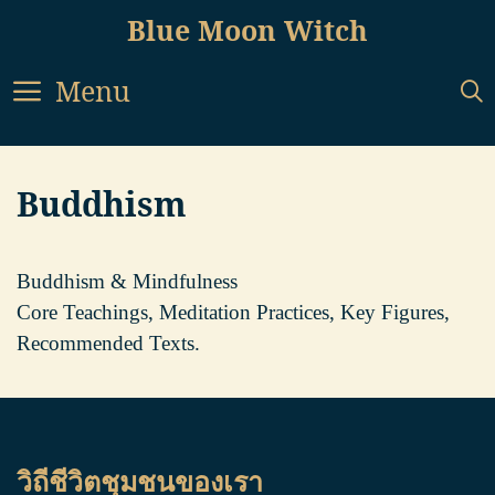
Skip
Blue Moon Witch
to
content
Menu
Buddhism
Buddhism & Mindfulness
Core Teachings, Meditation Practices, Key Figures,
Recommended Texts.
วิถีชีวิตชุมชนของเรา