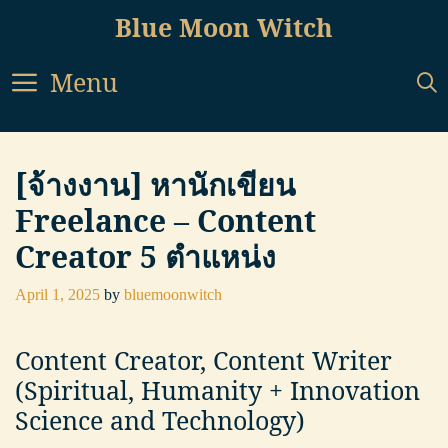
Skip
Blue Moon Witch
to
content
Menu
[จ้างงาน] หานักเขียน
Freelance – Content
Creator 5 ตำแหน่ง
April 1, 2025
by
bluemoonwitch
Content Creator, Content Writer
(Spiritual, Humanity + Innovation
Science and Technology)